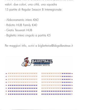
valori: due colori, una città, una squadra
15 partite di Regular Season B Interregionale:
- Abbonamento intero €60
- ⁠Ridotto HUB Family €40
- ⁠Gratis Tesserati HUB
- ⁠Biglietto intero singolo a partita €5
Per maggiori info, scrivi a
biglietteria@bbgallaratese.it