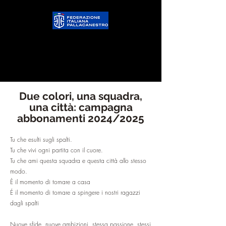
Due colori, una squadra,
una città: campagna
abbonamenti 2024/2025
Tu che esulti sugli spalti.
Tu che vivi ogni partita con il cuore.
Tu che ami questa squadra e questa città allo stesso
modo.
È il momento di tornare a casa
É il momento di tornare a spingere i nostri ragazzi
dagli spalti
Nuove sfide, nuove ambizioni, stessa passione, stessi