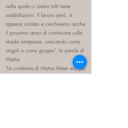
nella quale ci siamo tolti tante
soddisfazioni. Il lavoro però, é
appena iniziato e cercheremo anche
il prossimo anno di continuare sulla
strada intrapresa, crescendo come
singoli e come gruppo", le parole di
Mattia.
"La conferma di Mattia Meier era per
noi una priorità. Mattia è un play
che si è dimostrato fondamentale per
il gioco che coach Allegretti vuole
esprimere, un interprete naturale
delle sue idee in campo. Ciò che
entusiasma di più è la