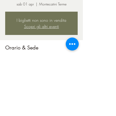
sab 01 apr
  |  
Montecatini Terme
I biglietti non sono in vendita
Scopri gli altri eventi
Orario & Sede
01 apr 2023, 21:00
Montecatini Terme, Via Cimabue, 51016
Montecatini Terme PT, Italia
Condividi questo evento