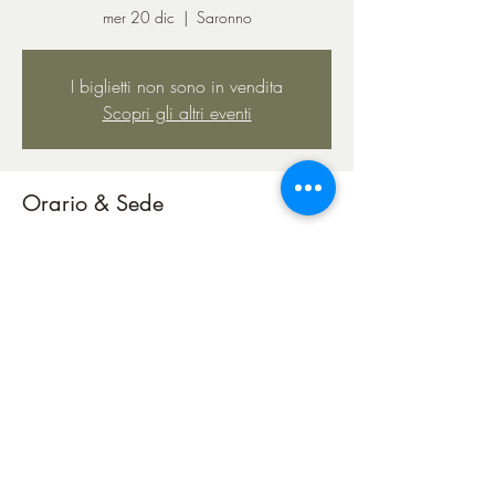
mer 20 dic
  |  
Saronno
I biglietti non sono in vendita
Scopri gli altri eventi
Orario & Sede
20 dic 2023, 21:00 – 23:50
Saronno, Via Cristoforo Colombo, 44, 21047
Saronno VA, Italia
Condividi questo evento